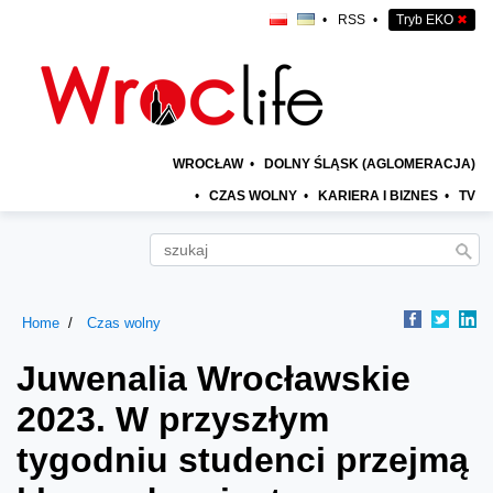
•
RSS
•
Tryb EKO
✖
WROCŁAW
•
DOLNY ŚLĄSK (AGLOMERACJA)
•
CZAS WOLNY
•
KARIERA I BIZNES
•
TV
Home
Czas wolny
Juwenalia Wrocławskie
2023. W przyszłym
tygodniu studenci przejmą