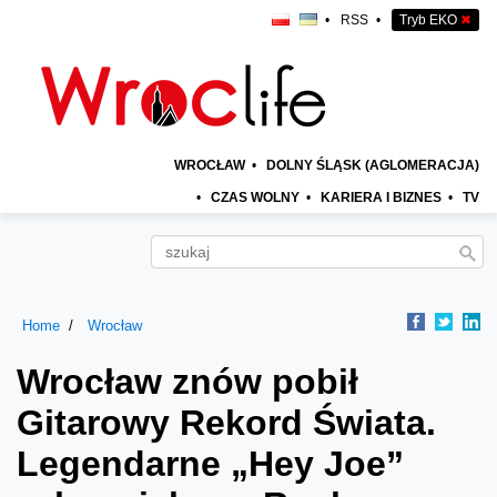
•
RSS
•
Tryb EKO
✖
WROCŁAW
•
DOLNY ŚLĄSK (AGLOMERACJA)
•
CZAS WOLNY
•
KARIERA I BIZNES
•
TV
Home
Wrocław
Wrocław znów pobił
Gitarowy Rekord Świata.
Legendarne „Hey Joe”