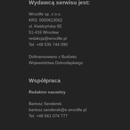
Wydawcą serwisu jest:
Wroclife sp. z o.o.
KRS: 0000613062
ul. Kwidzyńska 6E
51-416 Wrocław
redakcja@wroclife.pl
Tel:
+48 535 744 090
Dofinansowano z Budżetu
Województwa Dolnośląskiego
Współpraca
Redaktor naczelny
Bartosz Senderek
bartosz.senderek@e.wroclife.pl
Tel:
+48 661 074 777