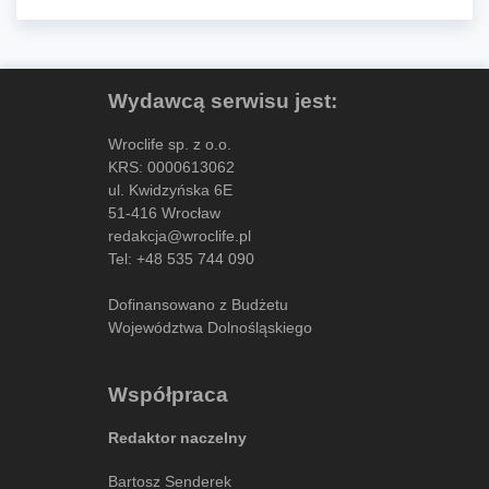
Wydawcą serwisu jest:
Wroclife sp. z o.o.
KRS: 0000613062
ul. Kwidzyńska 6E
51-416 Wrocław
redakcja@wroclife.pl
Tel:
+48 535 744 090
Dofinansowano z Budżetu
Województwa Dolnośląskiego
Współpraca
Redaktor naczelny
Bartosz Senderek