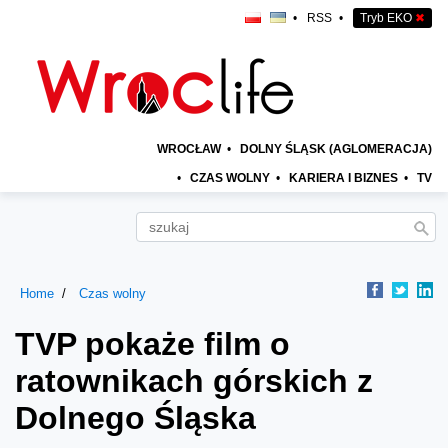
•
RSS
•
Tryb EKO
✖
WROCŁAW
•
DOLNY ŚLĄSK (AGLOMERACJA)
•
CZAS WOLNY
•
KARIERA I BIZNES
•
TV
Home
Czas wolny
TVP pokaże film o
ratownikach górskich z
Dolnego Śląska