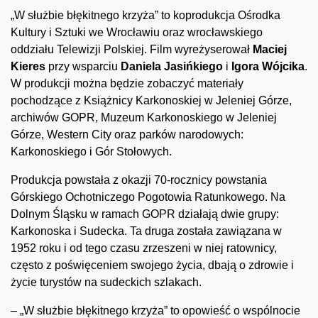
„W służbie błękitnego krzyża” to koprodukcja Ośrodka
Kultury i Sztuki we Wrocławiu oraz wrocławskiego
oddziału Telewizji Polskiej. Film wyreżyserował
Maciej
Kieres
przy wsparciu
Daniela Jasińkiego
i
Igora Wójcika
.
W produkcji można będzie zobaczyć materiały
pochodzące z Książnicy Karkonoskiej w Jeleniej Górze,
archiwów GOPR, Muzeum Karkonoskiego w Jeleniej
Górze, Western City oraz parków narodowych:
Karkonoskiego i Gór Stołowych.
Produkcja powstała z okazji 70-rocznicy powstania
Górskiego Ochotniczego Pogotowia Ratunkowego. Na
Dolnym Śląsku w ramach GOPR działają dwie grupy:
Karkonoska i Sudecka. Ta druga została zawiązana w
1952 roku i od tego czasu zrzeszeni w niej ratownicy,
często z poświęceniem swojego życia, dbają o zdrowie i
życie turystów na sudeckich szlakach.
– „W służbie błękitnego krzyża” to opowieść o wspólnocie