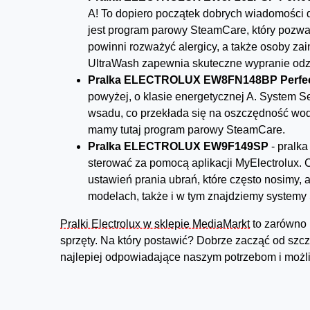
A! To dopiero początek dobrych wiadomości d
jest program parowy SteamCare, który pozwal
powinni rozważyć alergicy, a także osoby z
UltraWash zapewnia skuteczne wypranie odzie
Pralka ELECTROLUX EW8FN148BP Perfec
powyżej, o klasie energetycznej A. System 
wsadu, co przekłada się na oszczędność wod
mamy tutaj program parowy SteamCare.
Pralka ELECTROLUX EW9F149SP
- pralka
sterować za pomocą aplikacji MyElectrolux. 
ustawień prania ubrań, które często nosimy,
modelach, także i w tym znajdziemy system
Pralki Electrolux w sklepie MediaMarkt
to zarówno 
sprzęty. Na który postawić? Dobrze zacząć od szc
najlepiej odpowiadające naszym potrzebom i możl