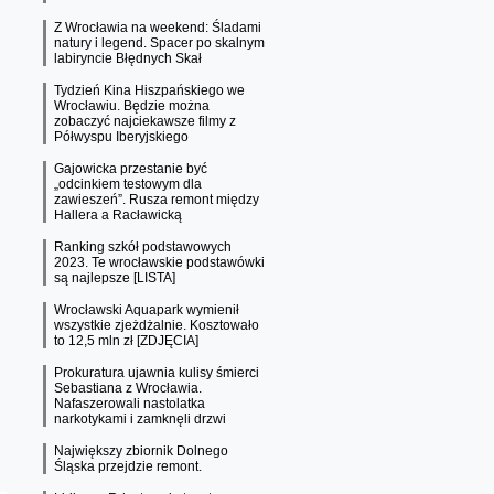
Z Wrocławia na weekend: Śladami
natury i legend. Spacer po skalnym
labiryncie Błędnych Skał
Tydzień Kina Hiszpańskiego we
Wrocławiu. Będzie można
zobaczyć najciekawsze filmy z
Półwyspu Iberyjskiego
Gajowicka przestanie być
„odcinkiem testowym dla
zawieszeń”. Rusza remont między
Hallera a Racławicką
Ranking szkół podstawowych
2023. Te wrocławskie podstawówki
są najlepsze [LISTA]
Wrocławski Aquapark wymienił
wszystkie zjeżdżalnie. Kosztowało
to 12,5 mln zł [ZDJĘCIA]
Prokuratura ujawnia kulisy śmierci
Sebastiana z Wrocławia.
Nafaszerowali nastolatka
narkotykami i zamknęli drzwi
Największy zbiornik Dolnego
Śląska przejdzie remont.