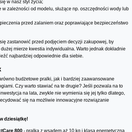
ię w nasz styl życia;
e w zależności od modelu, służące np. oszczędności wody lub
ezpieczenia przed zalaniem oraz poprawiające bezpieczeństwo
 się zastanowić przed podjęciem decyzji zakupowej, by
 dużej mierze kwestia indywidualna. Warto jednak dokładnie
leźć najbardziej odpowiednie dla siebie.
x
zarówno budżetowe pralki, jak i bardziej zaawansowane
iami. Czy warto stawiać na te drugie? Jeśli pozwala na to
 inwestycja na lata, zwykle nie wymienia się jej tylko dlatego,
zdecydować się na możliwie innowacyjne rozwiązanie
w dziesiątkę!
tCare 800
- pralka z wsadem aż 10 kg i klasą energetyczną