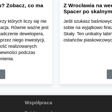
u? Zobacz, co ma
Z Wrocławia na wee
Spacer po skalnym
zy których liczy się nie
Jeśli szukasz baśniowyc
zacja. Równie ważne jest
sobie na wyjątkowo fine
iadczenie dewelopera,
Skały. Ten unikalny labir
przez niego inwestycji,
ostańców piaskowcowych
ość realizowanych
 pewności podczas
nienia.
Współpraca