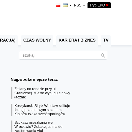
•
RSS
•
Tryb EKO
✖
RACJA)
CZAS WOLNY
KARIERA I BIZNES
TV
Najpopularniejsze teraz
Zmiany na rondzie przy ul.
Granicznej. Miasto wybuduje nowy
łącznik
Koszykarski Śląsk Wrocław szlifuje
formę przed nowym sezonem.
Kibiców czeka sześć sparingów
Szukasz mieszkania we
Wrocławiu? Zobacz, co ma do
zaoferowania Atal