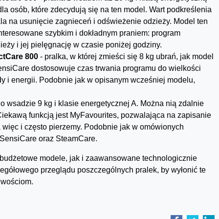
la osób, które zdecydują się na ten model. Wart podkreślenia
a na usunięcie zagnieceń i odświeżenie odzieży. Model ten
ainteresowane szybkim i dokładnym praniem: program
ży i jej pielęgnację w czasie poniżej godziny.
tCare 800
- pralka, w której zmieści się 8 kg ubrań, jak model
SensiCare dostosowuje czas trwania programu do wielkości
y i energii. Podobnie jak w opisanym wcześniej modelu,
 o wsadzie 9 kg i klasie energetycznej A. Można nią zdalnie
Ciekawą funkcją jest MyFavourites, pozwalająca na zapisanie
 a więc i często pierzemy. Podobnie jak w omówionych
y SensiCare oraz SteamCare.
budżetowe modele, jak i zaawansowane technologicznie
zegółowego przeglądu poszczególnych pralek, by wyłonić te
iwościom.