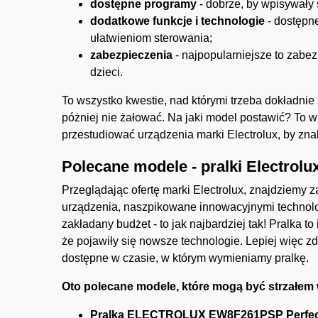
dostępne programy
- dobrze, by wpisywały s
dodatkowe funkcje i technologie
- dostępn
ułatwieniom sterowania;
zabezpieczenia
- najpopularniejsze to zab
dzieci.
To wszystko kwestie, nad którymi trzeba dokładnie
póżniej nie żałować. Na jaki model postawić? To w
przestudiować urządzenia marki Electrolux, by zna
Polecane modele - pralki Electrolu
Przeglądając ofertę marki Electrolux, znajdziemy 
urządzenia, naszpikowane innowacyjnymi technolog
zakładany budżet - to jak najbardziej tak! Pralka to
że pojawiły się nowsze technologie. Lepiej więc 
dostępne w czasie, w którym wymieniamy pralkę.
Oto polecane modele, które mogą być strzałem 
Pralka ELECTROLUX EW8F261PSP Perfec