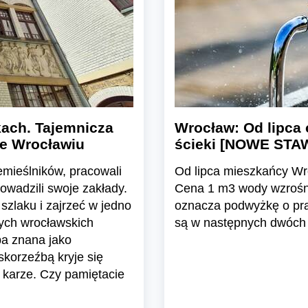
ach. Tajemnicza
Wrocław: Od lipca 
we Wrocławiu
ścieki [NOWE STA
emieślników, pracowali
Od lipca mieszkańcy Wro
rowadzili swoje zakłady.
Cena 1 m3 wody wzrośnie
szlaku i zajrzeć w jedno
oznacza podwyżkę o pr
nych wrocławskich
są w następnych dwóch 
ba znana jako
skorzeźbą kryje się
 karze. Czy pamiętacie