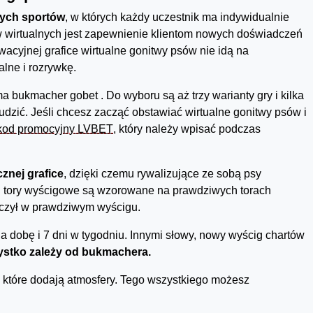
ych sportów
, w których każdy uczestnik ma indywidualnie
 wirtualnych jest zapewnienie klientom nowych doświadczeń
wacyjnej grafice wirtualne gonitwy psów nie idą na
lne i rozrywkę.
a bukmacher gobet . Do wyboru są aż trzy warianty gry i kilka
udzić. Jeśli chcesz zacząć obstawiać wirtualne gonitwy psów i
kod promocyjny LVBET
, który należy wpisać podczas
cznej grafice
, dzięki czemu rywalizujące ze sobą psy
 i tory wyścigowe są wzorowane na prawdziwych torach
iczył w prawdziwym wyścigu.
a dobę i 7 dni w tygodniu. Innymi słowy, nowy wyścig chartów
zystko zależy od bukmachera.
, które dodają atmosfery. Tego wszystkiego możesz