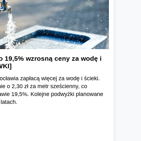
o 19,5% wzrosną ceny za wodę i
WKI]
cławia zapłacą więcej za wodę i ścieki.
 o 2,30 zł za metr sześcienny, co
awie 19,5%. Kolejne podwyżki planowane
latach.