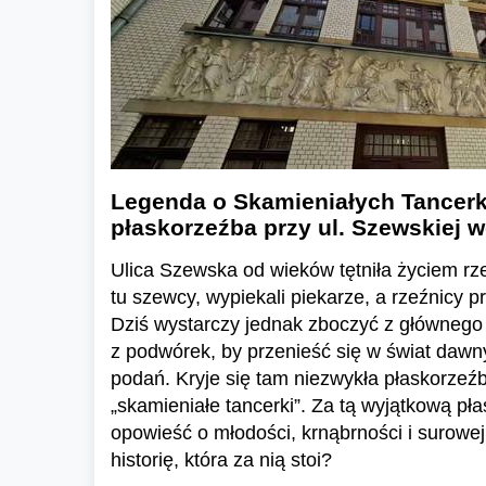
Legenda o Skamieniałych Tancerk
płaskorzeźba przy ul. Szewskiej 
Ulica Szewska od wieków tętniła życiem rz
tu szewcy, wypiekali piekarze, a rzeźnicy p
Dziś wystarczy jednak zboczyć z głównego 
z podwórek, by przenieść się w świat daw
podań. Kryje się tam niezwykła płaskorzeź
„skamieniałe tancerki”. Za tą wyjątkową pła
opowieść o młodości, krnąbrności i surowej
historię, która za nią stoi?