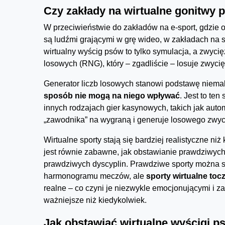
Czy zakłady na wirtualne gonitwy 
W przeciwieństwie do zakładów na e-sport, gdzie 
są ludźmi grającymi w grę wideo, w zakładach na sp
wirtualny wyścig psów to tylko symulacja, a zwycię
losowych (RNG), który – zgadliście – losuje zwyci
Generator liczb losowych stanowi podstawę niemal
sposób nie mogą na niego wpływać
. Jest to te
innych rodzajach gier kasynowych, takich jak aut
„zawodnika” na wygraną i generuje losowego zwyci
Wirtualne sporty stają się bardziej realistyczne n
jest równie zabawne, jak obstawianie prawdziwych
prawdziwych dyscyplin. Prawdziwe sporty można sta
harmonogramu meczów, ale
sporty wirtualne toc
realne – co czyni je niezwykle emocjonującymi i z
ważniejsze niż kiedykolwiek.
Jak obstawiać wirtualne wyścigi p