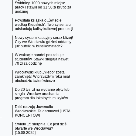
Świdnicy. 1000 nowych miejsc
pracy i stawki od 31,50 zł brutto za
godzinę
Powstała książka o „Świecie
według Kiepskich”. Twórcy serialu
odsłaniają kulisy kultowej produkcji
Nowy system kaucyjny coraz bliżej!
Czy we Wrocławiu gdzieś oddamy
już butelki w butelkomatach?
W wakacje handel potrzebuje
studentów. Stawki sięgają nawet
70 zł za godzinę
Wrocławski klub „Niebo” został
zamknięty. W przyszłym roku miał
obchodzić ćwierćwiecze
Do 20 tys. zł na wydanie płyty lub
singla. Wrocław uruchamia
program dla lokalnych muzyków
Dziś ruszają Juwenalia
Wrocławskie. Te darmowe! [LISTA
KONCERTÓW]
Święto 15 sierpnia. Co jest dziś
otwarte we Wrocławiu?
[15.08.2025]