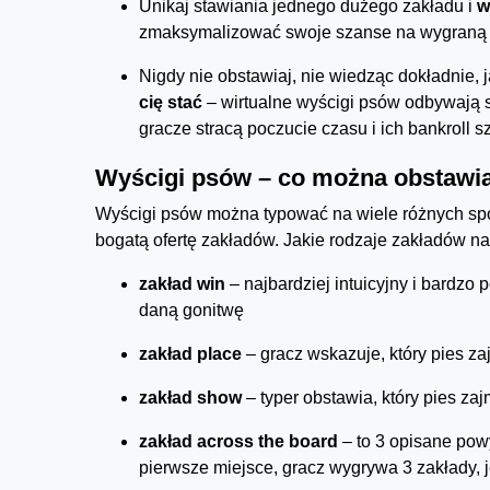
Unikaj stawiania jednego dużego zakładu i
w
zmaksymalizować swoje szanse na wygraną
Nigdy nie obstawiaj, nie wiedząc dokładnie, 
cię stać
– wirtualne wyścigi psów odbywają 
gracze stracą poczucie czasu i ich bankroll s
Wyścigi psów – co można obstawi
Wyścigi psów można typować na wiele różnych sp
bogatą ofertę zakładów. Jakie rodzaje zakładów 
zakład win
– najbardziej intuicyjny i bardzo 
daną gonitwę
zakład place
– gracz wskazuje, który pies za
zakład show
– typer obstawia, który pies zaj
zakład across the board
– to 3 opisane powy
pierwsze miejsce, gracz wygrywa 3 zakłady, jeś