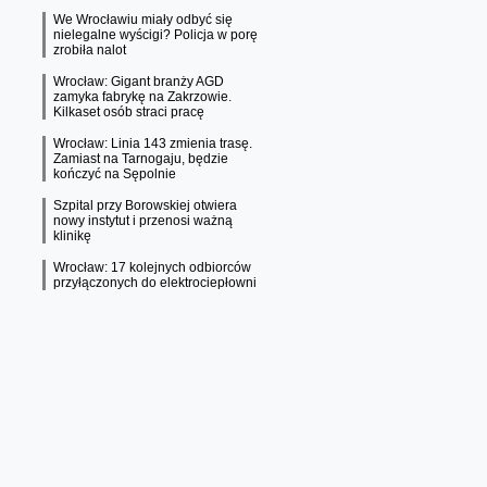
We Wrocławiu miały odbyć się
nielegalne wyścigi? Policja w porę
zrobiła nalot
Wrocław: Gigant branży AGD
zamyka fabrykę na Zakrzowie.
Kilkaset osób straci pracę
Wrocław: Linia 143 zmienia trasę.
Zamiast na Tarnogaju, będzie
kończyć na Sępolnie
Szpital przy Borowskiej otwiera
nowy instytut i przenosi ważną
klinikę
Wrocław: 17 kolejnych odbiorców
przyłączonych do elektrociepłowni