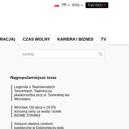
•
RSS
•
Tryb EKO
✖
RACJA)
CZAS WOLNY
KARIERA I BIZNES
TV
Najpopularniejsze teraz
Legenda o Skamieniałych
Tancerkach. Tajemnicza
płaskorzeźba przy ul. Szewskiej we
Wrocławiu
Wrocław: Od lipca o 19,5%
wzrosną ceny za wodę i ścieki
[NOWE STAWKI]
Amazon otwiera centrum
logistyczne w Dobromierzu koło