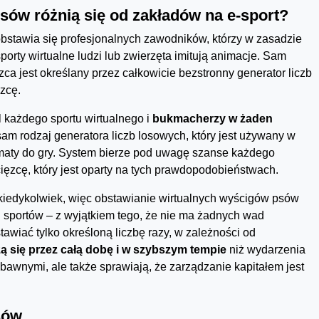
psów różnią się od zakładów na e-sport?
obstawia się profesjonalnych zawodników, którzy w zasadzie
orty wirtualne ludzi lub zwierzęta imitują animacje. Sam
zca jest określany przez całkowicie bezstronny generator liczb
ęzcę.
 każdego sportu wirtualnego i
bukmacherzy w żaden
n sam rodzaj generatora liczb losowych, który jest używany w
omaty do gry. System bierze pod uwagę szanse każdego
ęzcę, który jest oparty na tych prawdopodobieństwach.
iż kiedykolwiek, więc obstawianie wirtualnych wyścigów psów
 sportów – z wyjątkiem tego, że nie ma żadnych wad
wiać tylko określoną liczbę razy, w zależności od
zą się przez całą dobę i w szybszym tempie
niż wydarzenia
abawnymi, ale także sprawiają, że zarządzanie kapitałem jest
sów