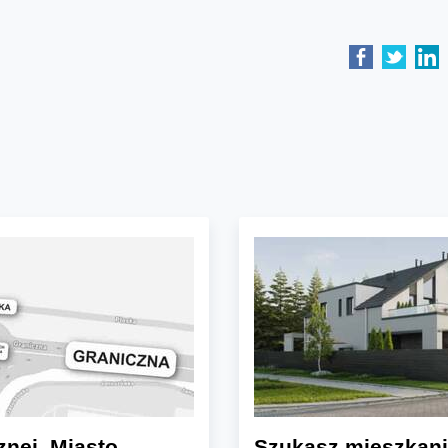
znej. Miasto
Szukasz mieszkani