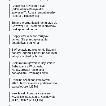
Gajowicka przestanie być
„odcinkiem testowym dla
zawieszeń”. Rusza remont między
Hallera a Racławicką
Zmiany w organizacji ruchu przy ul.
Gazowej. Od 8 sierpnia kierowców
czekają utrudnienia
Ciepły letni wieczór, muzyka i
taniec. Nie przegap ostatniej
potańcówki pod NFM!
Z Wrocławia na weekend: Śladami
natury i legend. Spacer po skalnym
labiryncie Błędnych Skał
Prokuratura ujawnia kulisy śmierci
Sebastiana z Wrocławia.
Nafaszerowali nastolatka
narkotykami i zamknęli drzwi
Ranking szkół podstawowych
2023. Te wrocławskie podstawówki
są najlepsze [LISTA]
Wrocławski Aquapark wymienił
wszystkie zjeżdżalnie. Kosztowało
to 12,5 mln zł [ZDJĘCIA]