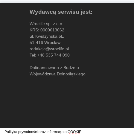
Wydawcą serwisu jest:
Wroclife sp. z o.o.
KRS: 0000613062
ul. Kwidzyńska 6E
51-416 Wrocław
redakcja@wroclife.pl
Tel:
+48 535 744 090
Dofinansowano z Budżetu
Województwa Dolnośląskiego
Polityka prywatności oraz informacja o
COOKIE