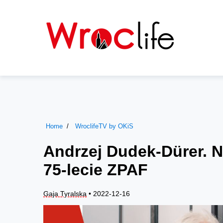
Home
WroclifeTV by OKiS
Andrzej Dudek-Dürer.
75-lecie ZPAF
Gaja Tyralska
• 2022-12-16