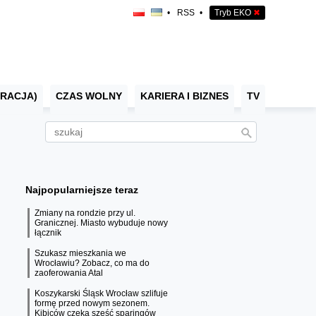
•
RSS
•
Tryb EKO
✖
RACJA)
CZAS WOLNY
KARIERA I BIZNES
TV
Najpopularniejsze teraz
Zmiany na rondzie przy ul.
Granicznej. Miasto wybuduje nowy
łącznik
Szukasz mieszkania we
Wrocławiu? Zobacz, co ma do
zaoferowania Atal
Koszykarski Śląsk Wrocław szlifuje
formę przed nowym sezonem.
Kibiców czeka sześć sparingów