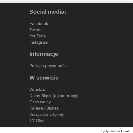
Social media:
Facebook
Twitter
YouTube
Instagram
Informacje
Polityka prywatności
W serwisie
Wrocław
Dolny Śląsk (aglomeracja)
Czas wolny
Kariera i Biznes
Wszystkie artykuły
TV Okis
by Tymoteusz Góral