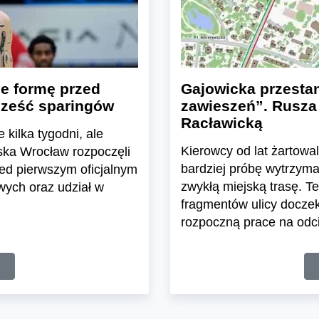
je formę przed
Gajowicka przesta
ześć sparingów
zawieszeń”. Rusza
Racławicką
 kilka tygodni, ale
Kierowcy od lat żartowa
ska Wrocław rozpoczęli
bardziej próbę wytrzym
ed pierwszym oficjalnym
zwykłą miejską trasę. T
ych oraz udział w
fragmentów ulicy doczek
rozpoczną prace na odcin