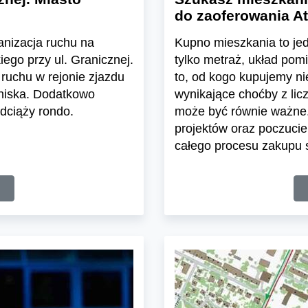
do zaoferowania At
ganizacja ruchu na
Kupno mieszkania to jedn
ego przy ul. Granicznej.
tylko metraż, układ pom
ruchu w rejonie zjazdu
to, od kogo kupujemy n
tniska. Dodatkowo
wynikające choćby z lic
dciąży rondo.
może być równie ważne.
projektów oraz poczuci
całego procesu zakupu s