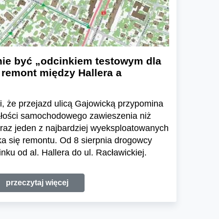
nie być „odcinkiem testowym dla
 remont między Hallera a
li, że przejazd ulicą Gajowicką przypomina
ałości samochodowego zawieszenia niż
eraz jeden z najbardziej wyeksploatowanych
a się remontu. Od 8 sierpnia drogowcy
ku od al. Hallera do ul. Racławickiej.
przeczytaj więcej