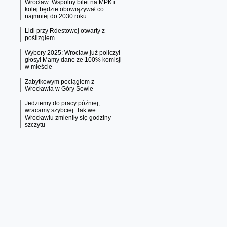
Wrocław: Wspólny bilet na MPK i
kolej będzie obowiązywał co
najmniej do 2030 roku
Lidl przy Rdestowej otwarty z
poślizgiem
Wybory 2025: Wrocław już policzył
głosy! Mamy dane ze 100% komisji
w mieście
Zabytkowym pociągiem z
Wrocławia w Góry Sowie
Jedziemy do pracy później,
wracamy szybciej. Tak we
Wrocławiu zmieniły się godziny
szczytu