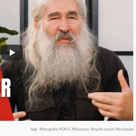
tagi:
#fotografia
#OKiS
#Muzeum Współczesne Wrocławia