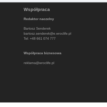
Współpraca
Redaktor naczelny
Bartosz Senderek
bartosz.senderek@e.wroclife.pl
Tel:
+48 661 074 777
Współpraca biznesowa
reklama@wroclife.pl