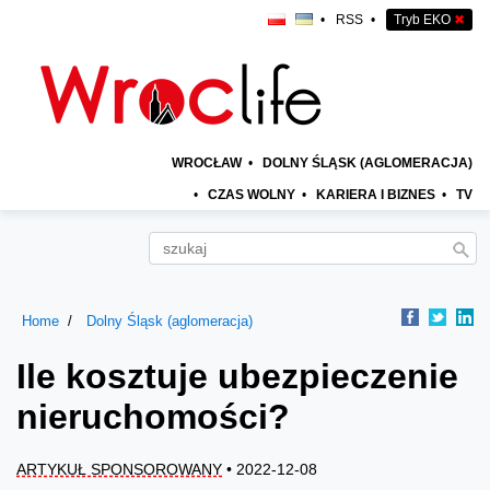
•
RSS
•
Tryb EKO
✖
WROCŁAW
•
DOLNY ŚLĄSK (AGLOMERACJA)
•
CZAS WOLNY
•
KARIERA I BIZNES
•
TV
Home
Dolny Śląsk (aglomeracja)
Ile kosztuje ubezpieczenie
nieruchomości?
ARTYKUŁ SPONSOROWANY
• 2022-12-08