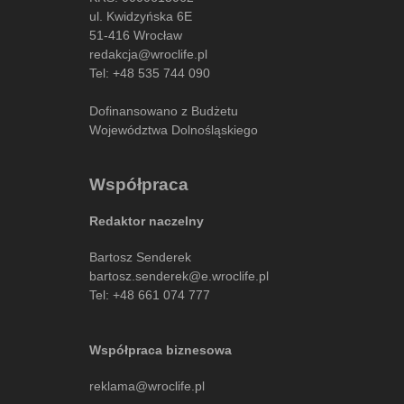
ul. Kwidzyńska 6E
51-416 Wrocław
redakcja@wroclife.pl
Tel:
+48 535 744 090
Dofinansowano z Budżetu
Województwa Dolnośląskiego
Współpraca
Redaktor naczelny
Bartosz Senderek
bartosz.senderek@e.wroclife.pl
Tel:
+48 661 074 777
Współpraca biznesowa
reklama@wroclife.pl