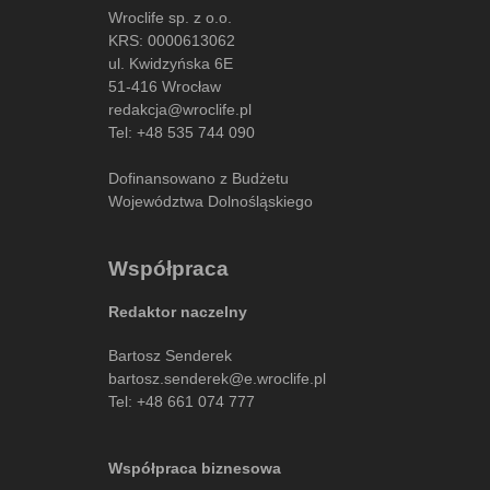
Wroclife sp. z o.o.
KRS: 0000613062
ul. Kwidzyńska 6E
51-416 Wrocław
redakcja@wroclife.pl
Tel:
+48 535 744 090
Dofinansowano z Budżetu
Województwa Dolnośląskiego
Współpraca
Redaktor naczelny
Bartosz Senderek
bartosz.senderek@e.wroclife.pl
Tel:
+48 661 074 777
Współpraca biznesowa