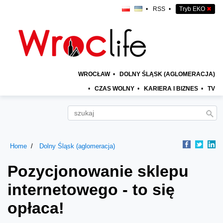
•
RSS
•
Tryb EKO
✖
WROCŁAW
•
DOLNY ŚLĄSK (AGLOMERACJA)
•
CZAS WOLNY
•
KARIERA I BIZNES
•
TV
Home
Dolny Śląsk (aglomeracja)
Pozycjonowanie sklepu
internetowego - to się
opłaca!