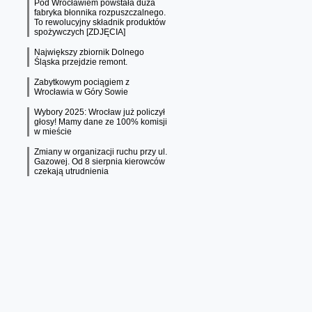
Pod Wrocławiem powstała duża
fabryka błonnika rozpuszczalnego.
To rewolucyjny składnik produktów
spożywczych [ZDJĘCIA]
Największy zbiornik Dolnego
Śląska przejdzie remont.
Zabytkowym pociągiem z
Wrocławia w Góry Sowie
Wybory 2025: Wrocław już policzył
głosy! Mamy dane ze 100% komisji
w mieście
Zmiany w organizacji ruchu przy ul.
Gazowej. Od 8 sierpnia kierowców
czekają utrudnienia