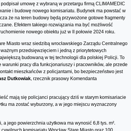
i podpisał umowę z wybraną w przetargu firmą CLIMAMEDIC
ktowanie i budowę nowego komisariatu. Budynek ma powstać w
cza że na teren budowy będą przywożone gotowe fragmenty
ńczane. Efektem takiego rozwiązania ma być możliwość
ruchomienie nowego obiektu już w II połowie 2024 roku.
re Miasto wraz siedzibą wrocławskiego Zarządu Centralnego
 ważnym przedsięwzięciem i jedną z priorytetowych
ajwiększą budowaną w tej technologii dla polskiej Policji. To
e warunki pracy dla funkcjonariuszy i pracowników, ale przede
kontakt mieszkańców z policjantami, bo bezpieczeństwo jest
kasz Dutkowiak
, rzecznik prasowy Komendanta
ść mają się policjanci pracujący dziś w starym komisariacie
żytku ma zostać wyburzony, a w jego miejscu wyznaczony
, a jego powierzchnia użytkowa ma wynosić 6,8 tys. m².
 cywilnych komisariatu Wrocław Stare Miasto oraz 100