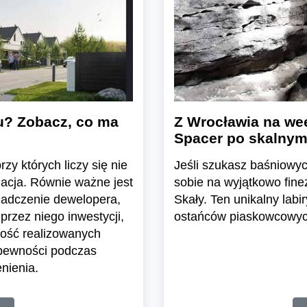
u? Zobacz, co ma
Z Wrocławia na wee
Spacer po skalnym
zy których liczy się nie
Jeśli szukasz baśniowyc
zacja. Równie ważne jest
sobie na wyjątkowo fine
iadczenie dewelopera,
Skały. Ten unikalny labir
przez niego inwestycji,
ostańców piaskowcowych
ość realizowanych
 pewności podczas
nienia.