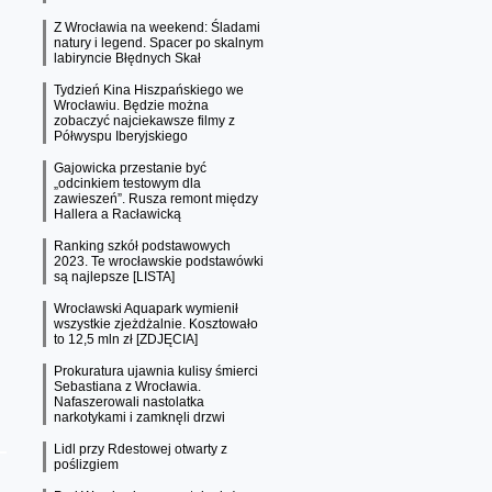
Z Wrocławia na weekend: Śladami
natury i legend. Spacer po skalnym
labiryncie Błędnych Skał
Tydzień Kina Hiszpańskiego we
Wrocławiu. Będzie można
zobaczyć najciekawsze filmy z
Półwyspu Iberyjskiego
Gajowicka przestanie być
„odcinkiem testowym dla
zawieszeń”. Rusza remont między
Hallera a Racławicką
Ranking szkół podstawowych
2023. Te wrocławskie podstawówki
są najlepsze [LISTA]
Wrocławski Aquapark wymienił
wszystkie zjeżdżalnie. Kosztowało
to 12,5 mln zł [ZDJĘCIA]
Prokuratura ujawnia kulisy śmierci
Sebastiana z Wrocławia.
Nafaszerowali nastolatka
narkotykami i zamknęli drzwi
Lidl przy Rdestowej otwarty z
poślizgiem