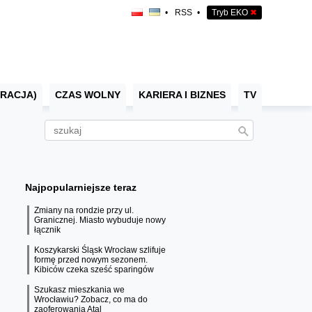
•
RSS
•
Tryb EKO
✖
RACJA)
CZAS WOLNY
KARIERA I BIZNES
TV
Najpopularniejsze teraz
Zmiany na rondzie przy ul.
Granicznej. Miasto wybuduje nowy
łącznik
Koszykarski Śląsk Wrocław szlifuje
formę przed nowym sezonem.
Kibiców czeka sześć sparingów
Szukasz mieszkania we
Wrocławiu? Zobacz, co ma do
zaoferowania Atal