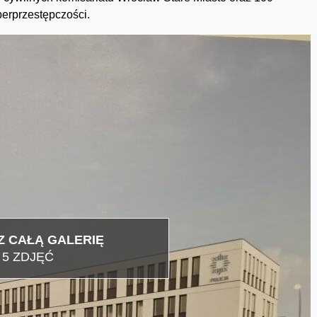
erprzestępczości.
 CAŁĄ GALERIĘ
5 ZDJĘĆ