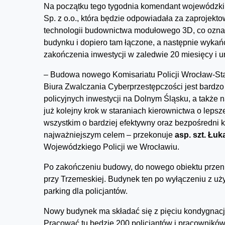
Na początku tego tygodnia komendant wojewódzk
Sp. z o.o., która będzie odpowiadała za zaproje
technologii budownictwa modułowego 3D, co ozna
budynku i dopiero tam łączone, a następnie wyka
zakończenia inwestycji w zaledwie 20 miesięcy i u
– Budowa nowego Komisariatu Policji Wrocław-Sta
Biura Zwalczania Cyberprzestępczości jest bardzo
policyjnych inwestycji na Dolnym Śląsku, a także n
już kolejny krok w staraniach kierownictwa o lepsz
wszystkim o bardziej efektywny oraz bezpośredni 
najważniejszym celem – przekonuje
asp. szt. Łu
Wojewódzkiego Policji we Wrocławiu.
Po zakończeniu budowy, do nowego obiektu przenie
przy Trzemeskiej. Budynek ten po wyłączeniu z u
parking dla policjantów.
Nowy budynek ma składać się z pięciu kondygnacji
Pracować tu będzie 200 policjantów i pracowników