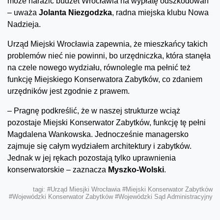
może narazić budżet Wrocławia na wypłatę odszkodowań
– uważa
Jolanta Niezgodzka
, radna miejska klubu Nowa
Nadzieja.
Urząd Miejski Wrocławia zapewnia, że mieszkańcy takich
problemów nieć nie powinni, bo urzędniczka, która stanęła
na czele nowego wydziału, równolegle ma pełnić też
funkcję Miejskiego Konserwatora Zabytków, co zdaniem
urzędników jest zgodnie z prawem.
– Pragnę podkreślić, że w naszej strukturze wciąż
pozostaje Miejski Konserwator Zabytków, funkcję tę pełni
Magdalena Wankowska. Jednocześnie managersko
zajmuje się całym wydziałem architektury i zabytków.
Jednak w jej rękach pozostają tylko uprawnienia
konserwatorskie – zaznacza
Myszko-Wolski
.
tagi:
#Urząd Miesjki Wrocławia
#Miejski Konserwator Zabytków
#Wojewódzki Konserwator Zabytków
#Wojewódzki Sąd Administracyjny