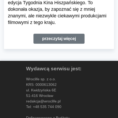
edycja Tygodnia Kina Hiszpańskiego. To
dokonała okazja, by zapoznać się z mniej
znanymi, ale niezwykle ciekawymi produkcjami
filmowymi z tego kraju.
przeczytaj więcej
Wydawcą serwisu jest:
Wroclife sp. z o.o.
KRS: 0000613062
ul. Kwidzyńska 6E
51-416 Wrocław
redakcja@wroclife.pl
Tel:
+48 535 744 090
Dofinansowano z Budżetu