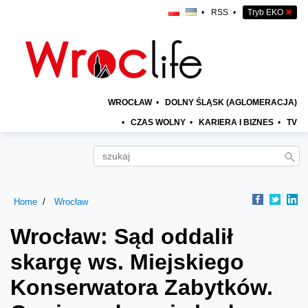
•
RSS
•
Tryb EKO
✖
WROCŁAW
•
DOLNY ŚLĄSK (AGLOMERACJA)
•
CZAS WOLNY
•
KARIERA I BIZNES
•
TV
Home
Wrocław
Wrocław: Sąd oddalił
skargę ws. Miejskiego
Konserwatora Zabytków.