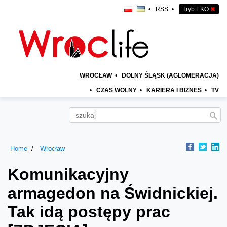
•
RSS
•
Tryb EKO
✖
WROCŁAW
•
DOLNY ŚLĄSK (AGLOMERACJA)
•
CZAS WOLNY
•
KARIERA I BIZNES
•
TV
Home
Wrocław
Komunikacyjny
armagedon na Świdnickiej.
Tak idą postępy prac