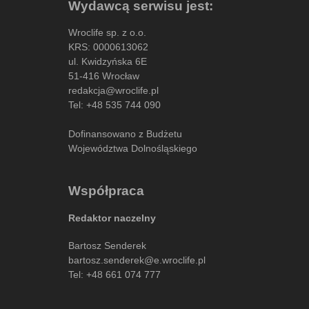
Wydawcą serwisu jest:
Wroclife sp. z o.o.
KRS: 0000613062
ul. Kwidzyńska 6E
51-416 Wrocław
redakcja@wroclife.pl
Tel:
+48 535 744 090
Dofinansowano z Budżetu
Województwa Dolnośląskiego
Współpraca
Redaktor naczelny
Bartosz Senderek
bartosz.senderek@e.wroclife.pl
Tel:
+48 661 074 777