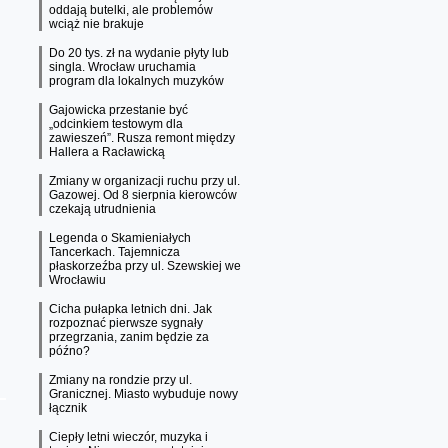
oddają butelki, ale problemów
wciąż nie brakuje
Do 20 tys. zł na wydanie płyty lub
singla. Wrocław uruchamia
program dla lokalnych muzyków
Gajowicka przestanie być
„odcinkiem testowym dla
zawieszeń”. Rusza remont między
Hallera a Racławicką
Zmiany w organizacji ruchu przy ul.
Gazowej. Od 8 sierpnia kierowców
czekają utrudnienia
Legenda o Skamieniałych
Tancerkach. Tajemnicza
płaskorzeźba przy ul. Szewskiej we
Wrocławiu
Cicha pułapka letnich dni. Jak
rozpoznać pierwsze sygnały
przegrzania, zanim będzie za
późno?
Zmiany na rondzie przy ul.
Granicznej. Miasto wybuduje nowy
łącznik
Ciepły letni wieczór, muzyka i