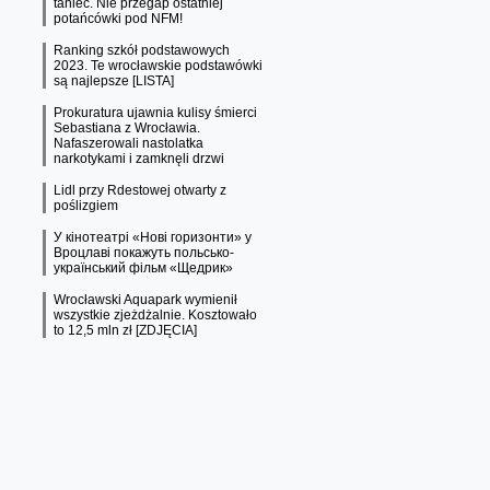
taniec. Nie przegap ostatniej
potańcówki pod NFM!
Ranking szkół podstawowych
2023. Te wrocławskie podstawówki
są najlepsze [LISTA]
Prokuratura ujawnia kulisy śmierci
Sebastiana z Wrocławia.
Nafaszerowali nastolatka
narkotykami i zamknęli drzwi
Lidl przy Rdestowej otwarty z
poślizgiem
У кінотеатрі «Нові горизонти» у
Вроцлаві покажуть польсько-
український фільм «Щедрик»
Wrocławski Aquapark wymienił
wszystkie zjeżdżalnie. Kosztowało
to 12,5 mln zł [ZDJĘCIA]