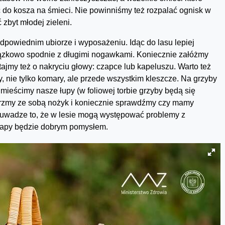
do kosza na śmieci. Nie powinniśmy też rozpalać ognisk w
zbyt młodej zieleni.
dpowiednim ubiorze i wyposażeniu. Idąc do lasu lepiej
iązkowo spodnie z długimi nogawkami. Koniecznie załóżmy
ajmy też o nakryciu głowy: czapce lub kapeluszu. Warto też
 nie tylko komary, ale przede wszystkim kleszcze. Na grzyby
mieścimy nasze łupy (w foliowej torbie grzyby będą się
ierzmy ze sobą nożyk i koniecznie sprawdźmy czy mamy
a uwadze to, że w lesie mogą występować problemy z
mapy będzie dobrym pomysłem.