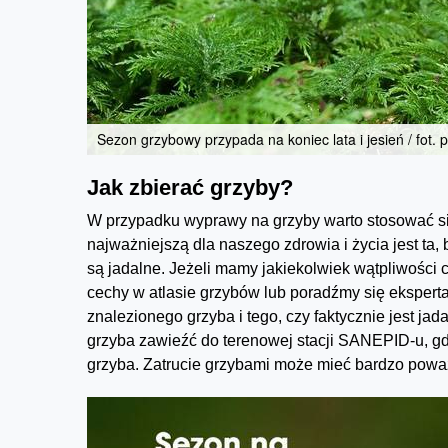
Sezon grzybowy przypada na koniec lata i jesień / fot. 
Jak zbierać grzyby?
W przypadku wyprawy na grzyby warto stosować si
najważniejszą dla naszego zdrowia i życia jest ta,
są jadalne. Jeżeli mamy jakiekolwiek wątpliwości
cechy w atlasie grzybów lub poradźmy się eksperta.
znalezionego grzyba i tego, czy faktycznie jest ja
grzyba zawieźć do terenowej stacji SANEPID-u, gdz
grzyba. Zatrucie grzybami może mieć bardzo pow