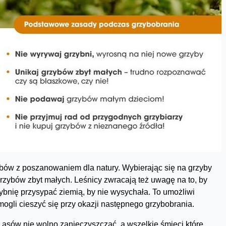
bów z poszanowaniem dla natury. Wybierając się na grzyby
 grzybów zbyt małych. Leśnicy zwracają też uwagę na to, by
zybnię przysypać ziemią, by nie wysychała. To umożliwi
ogli cieszyć się przy okazji następnego grzybobrania.
 Lasów nie wolno zanieczyszczać, a wszelkie śmieci które