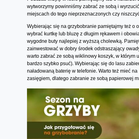
wytworzymy powinniśmy zabrać ze sobą i wyrzucić 
miejscach do tego nieprzeznaczonych czy niszczyć 
Wybierając się na grzybobranie pamiętajmy też o o
wybrać kurtkę lub bluzę z długim rękawem i obow
wygodne buty najlepiej z wyższą cholewką. Pamięt
zainwestować w dobry środek odstraszający owady,
warto zabrać ze sobą wiklinowy koszyk, w którym u
bardzo szybko psuć). Wybierając się do lasu zab
naładowaną baterię w telefonie. Warto też mieć n
zasięgiem, dlatego zabranie ze sobą papierowej 