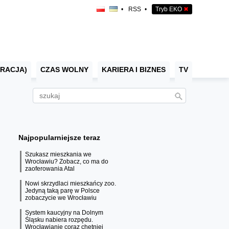
•
RSS
•
Tryb EKO
✖
RACJA)
CZAS WOLNY
KARIERA I BIZNES
TV
Najpopularniejsze teraz
Szukasz mieszkania we
Wrocławiu? Zobacz, co ma do
zaoferowania Atal
Nowi skrzydlaci mieszkańcy zoo.
Jedyną taką parę w Polsce
zobaczycie we Wrocławiu
System kaucyjny na Dolnym
Śląsku nabiera rozpędu.
Wrocławianie coraz chętniej