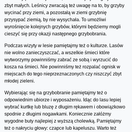
zbyt małych. Leśnicy zwracają też uwagę na to, by grzyby
wycinać przy ziemi, a pozostałą w ziemi grzybnię
przysypać ziemią, by nie wysychała. To umożliwi
wyrośnięcie kolejnych grzybów, którymi będziemy mogli
cieszyć się przy okazji następnego grzybobrania.
Podczas wizyty w lesie pamiętajmy też o kulturze. Lasów
nie wolno zanieczyszczać, a wszelkie śmieci które
wytworzymy powinniśmy zabrać ze sobą i wyrzucić do
kosza na śmieci. Nie powinniśmy też rozpalać ognisk w
miejscach do tego nieprzeznaczonych czy niszczyć zbyt
młodej zieleni.
Wybierając się na grzybobranie pamiętajmy też o
odpowiednim ubiorze i wyposażeniu. Idąc do lasu lepiej
wybrać kurtkę lub bluzę z długim rękawem i obowiązkowo
spodnie z długimi nogawkami. Koniecznie załóżmy
wygodne buty najlepiej z wyższą cholewką. Pamiętajmy
też o nakryciu głowy: czapce lub kapeluszu. Warto też