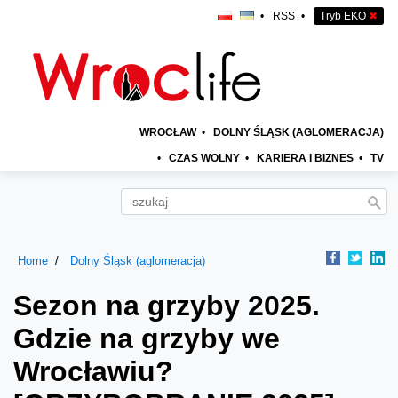
•
RSS
•
Tryb EKO
✖
WROCŁAW
•
DOLNY ŚLĄSK (AGLOMERACJA)
•
CZAS WOLNY
•
KARIERA I BIZNES
•
TV
Home
Dolny Śląsk (aglomeracja)
Sezon na grzyby 2025.
Gdzie na grzyby we
Wrocławiu?