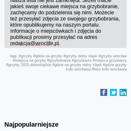
Nasza lista nie jest zamknięta. Jeżeli macie
jakieś swoje ciekawe miejsca na grzybobranie,
zachęcamy do podzielenia się nimi. Możecie
też przesyłać zdjęcia ze swojego grzybobrania,
które opublikujemy na naszym portalu.
Informacje o miejscówkach i zdjęcia do
publikacji prosimy przesyłać na adres
redakcja@wroclife.pl
.
tagi:
#grzyby
#gdzie na grzyby
#grzyby dolny śląsk
#grzyby wrocław
#miejsca na grzyby
#grzybobranie
#grzybiarze
#miejsca grzybiarzy
#grzyby 2025 dolnośląśkie
#gdzie na grzyby dolny śląsk
#gdzie grzyby
koło wrocławia
#lasy koło wrocławia
Najpopularniejsze