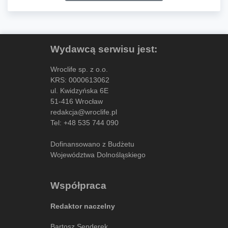
Wydawcą serwisu jest:
Wroclife sp. z o.o.
KRS: 0000613062
ul. Kwidzyńska 6E
51-416 Wrocław
redakcja@wroclife.pl
Tel:
+48 535 744 090
Dofinansowano z Budżetu
Województwa Dolnośląskiego
Współpraca
Redaktor naczelny
Bartosz Senderek