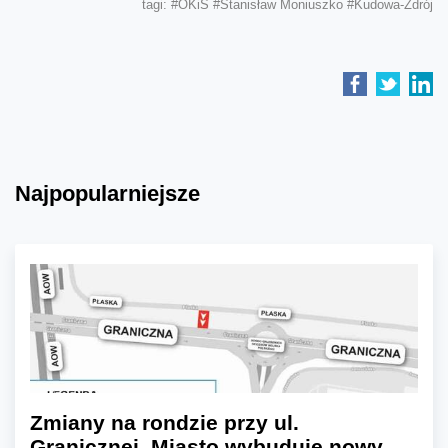
tagi:
#OKiS
#Stanisław Moniuszko
#Kudowa-Zdrój
Najpopularniejsze
Zmiany na rondzie przy ul.
Granicznej. Miasto wybuduje nowy