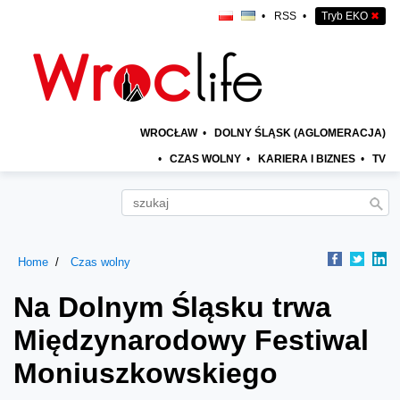
•
RSS
•
Tryb EKO
✖
WROCŁAW
•
DOLNY ŚLĄSK (AGLOMERACJA)
•
CZAS WOLNY
•
KARIERA I BIZNES
•
TV
Home
Czas wolny
Na Dolnym Śląsku trwa
Międzynarodowy Festiwal
Moniuszkowskiego