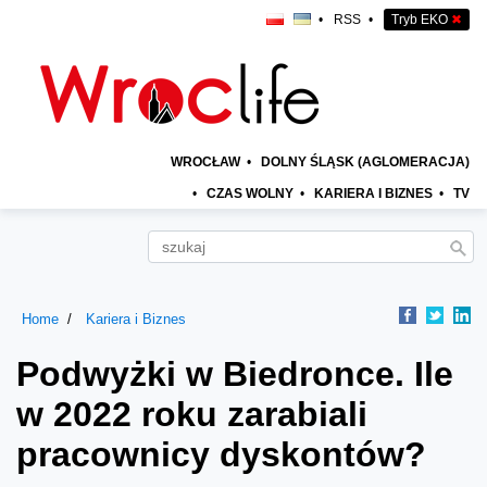
•
RSS
•
Tryb EKO
✖
WROCŁAW
•
DOLNY ŚLĄSK (AGLOMERACJA)
•
CZAS WOLNY
•
KARIERA I BIZNES
•
TV
Home
Kariera i Biznes
Podwyżki w Biedronce. Ile
w 2022 roku zarabiali
pracownicy dyskontów?