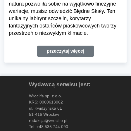
natura pozwoliła sobie na wyjątkowo finezyjne
wariacje, musisz odwiedzić Błędne Skały. Ten
unikalny labirynt szczelin, korytarzy i
fantazyjnych ostańców piaskowcowych tworzy
przestrzeń o niezwykłym klimacie.
przeczytaj więcej
Wydawcą serwisu jest:
Wroclife sp. z o.o.
KRS: 0000613062
ul. Kwidzyńska 6E
51-416 Wrocław
redakcja@wroclife.pl
Tel:
+48 535 744 090