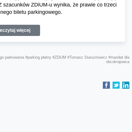
 Z szacunków ZDiUM-u wynika, że prawie co trzeci
nego biletu parkingowego.
eczytaj więcej
ego parkowania
#parking płatny
#ZDiUM
#Tomasz Staruchowicz
#mandat dla
obcokrajowca