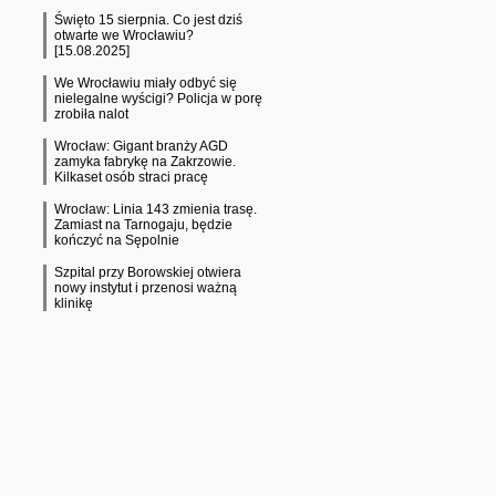
Święto 15 sierpnia. Co jest dziś
otwarte we Wrocławiu?
[15.08.2025]
We Wrocławiu miały odbyć się
nielegalne wyścigi? Policja w porę
zrobiła nalot
Wrocław: Gigant branży AGD
zamyka fabrykę na Zakrzowie.
Kilkaset osób straci pracę
Wrocław: Linia 143 zmienia trasę.
Zamiast na Tarnogaju, będzie
kończyć na Sępolnie
Szpital przy Borowskiej otwiera
nowy instytut i przenosi ważną
klinikę