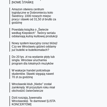
[NOWE STAWKI]
Amazon otwiera centrum
logistyczne w Dobromierzu koło
Świdnicy. 1000 nowych miejsc
pracy i stawki od 31,50 zł brutto za
godzinę
Powstała książka o „Świecie
według Kiepskich”. Twórcy serialu
odsłaniają kulisy kultowej produkcji
Nowy system kaucyjny coraz bliżej!
Czy we Wrocławiu gdzieś oddamy
już butelki w butelkomatach?
Do 20 tys. zł na wydanie płyty lub
singla. Wrocław uruchamia
program dla lokalnych muzyków
W wakacje handel potrzebuje
studentów. Stawki sięgają nawet
70 zł za godzinę
Wrocławski klub „Niebo” został
zamknięty. W przyszłym roku miał
obchodzić ćwierćwiecze
Dziś ruszają Juwenalia
Wrocławskie. Te darmowe! [LISTA
KONCERTÓW]