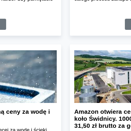
ą ceny za wodę i
Amazon otwiera ce
koło Świdnicy. 100
31,50 zł brutto za 
cej za wodę i ścieki.