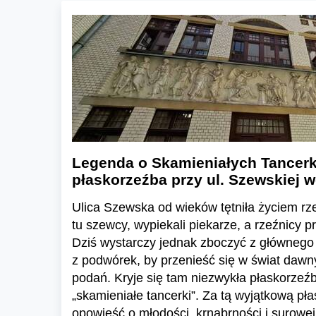
Legenda o Skamieniałych Tancerk
płaskorzeźba przy ul. Szewskiej 
Ulica Szewska od wieków tętniła życiem rz
tu szewcy, wypiekali piekarze, a rzeźnicy p
Dziś wystarczy jednak zboczyć z głównego 
z podwórek, by przenieść się w świat daw
podań. Kryje się tam niezwykła płaskorzeź
„skamieniałe tancerki”. Za tą wyjątkową pła
opowieść o młodości, krnąbrności i surowej