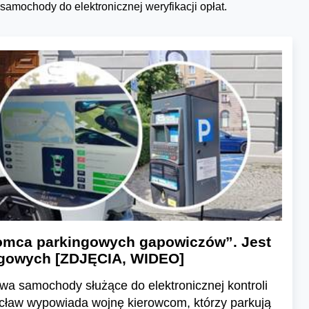
amochody do elektronicznej weryfikacji opłat.
romca parkingowych gapowiczów”. Jest
ingowych [ZDJĘCIA, WIDEO]
wa samochody służące do elektronicznej kontroli
cław wypowiada wojnę kierowcom, którzy parkują