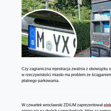
Czy zagraniczna rejestracja zwalnia z obowiązku 
w rzeczywistości miasto ma problem ze ściąganiem
płatnego parkowania.
W czwartek wrocławski ZDiUM zaprezentował
elek
opiera się na dwóch samochodach, które za pomoc