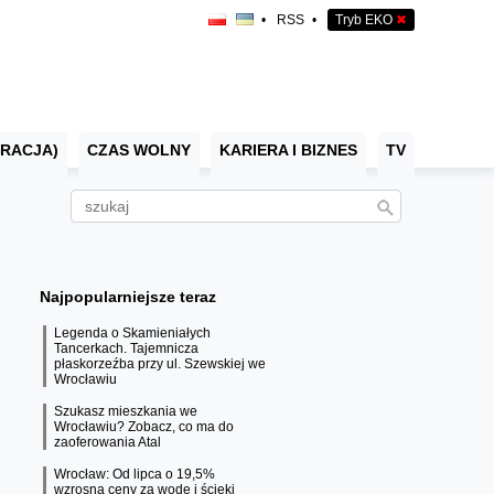
•
RSS
•
Tryb EKO
✖
RACJA)
CZAS WOLNY
KARIERA I BIZNES
TV
Najpopularniejsze teraz
Legenda o Skamieniałych
Tancerkach. Tajemnicza
płaskorzeźba przy ul. Szewskiej we
Wrocławiu
Szukasz mieszkania we
Wrocławiu? Zobacz, co ma do
zaoferowania Atal
Wrocław: Od lipca o 19,5%
wzrosną ceny za wodę i ścieki