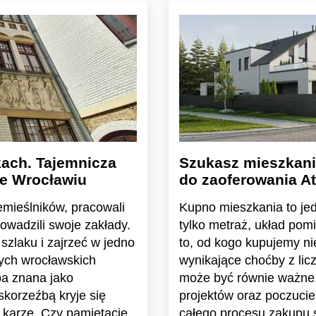
ach. Tajemnicza
Szukasz mieszkani
we Wrocławiu
do zaoferowania At
emieślników, pracowali
Kupno mieszkania to jedn
rowadzili swoje zakłady.
tylko metraż, układ pom
szlaku i zajrzeć w jedno
to, od kogo kupujemy n
nych wrocławskich
wynikające choćby z lic
ba znana jako
może być równie ważne.
skorzeźbą kryje się
projektów oraz poczuci
 karze. Czy pamiętacie
całego procesu zakupu s