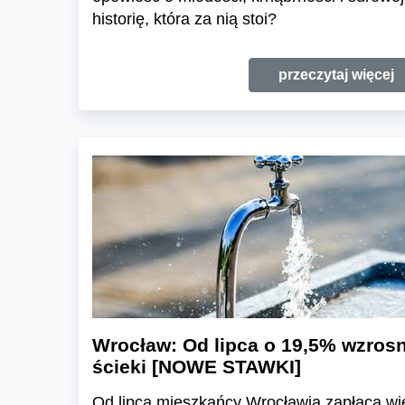
historię, która za nią stoi?
przeczytaj więcej
Wrocław: Od lipca o 19,5% wzrosn
ścieki [NOWE STAWKI]
Od lipca mieszkańcy Wrocławia zapłacą wię